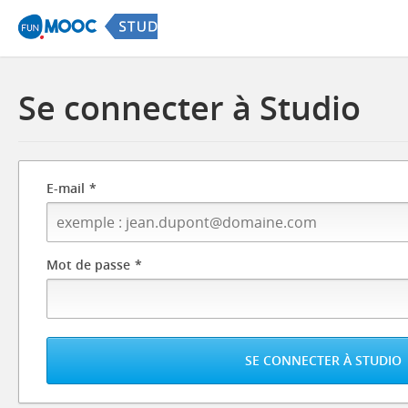
Se connecter à Studio
Informations
E-mail
requises
pour
se
Mot de passe
connecter
à
Studio
SE CONNECTER À STUDIO